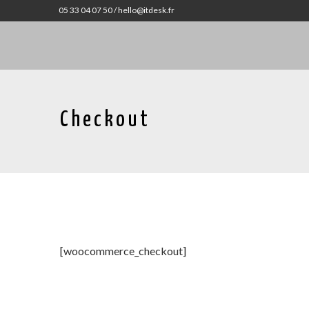
05 33 04 07 50 /
hello@itdesk.fr
Checkout
[woocommerce_checkout]