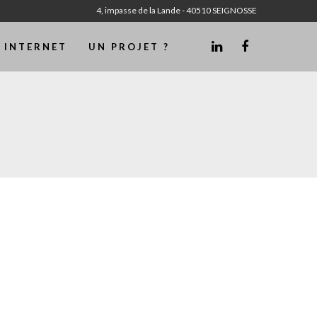
4, impasse de la Lande - 40510 SEIGNOSSE
S INTERNET
UN PROJET ?