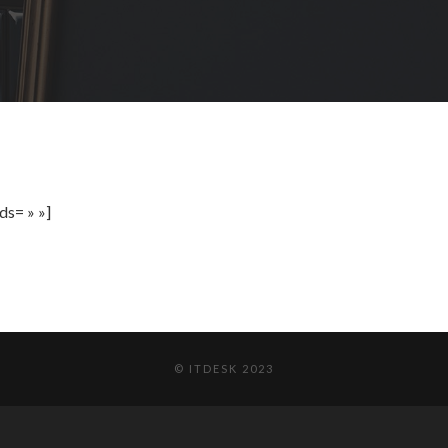
ds= » »]
© ITDESK 2023