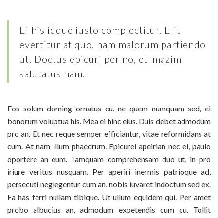
Ei his idque iusto complectitur. Elit
evertitur at quo, nam malorum partiendo
ut. Doctus epicuri per no, eu mazim
salutatus nam.
Eos solum doming ornatus cu, ne quem numquam sed, ei
bonorum voluptua his. Mea ei hinc eius. Duis debet admodum
pro an. Et nec reque semper efficiantur, vitae reformidans at
cum. At nam illum phaedrum. Epicurei apeirian nec ei, paulo
oportere an eum. Tamquam comprehensam duo ut, in pro
iriure veritus nusquam. Per aperiri inermis patrioque ad,
persecuti neglegentur cum an, nobis iuvaret indoctum sed ex.
Ea has ferri nullam tibique. Ut ullum equidem qui. Per amet
probo albucius an, admodum expetendis cum cu. Tollit